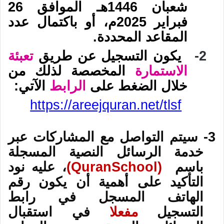
شعبان 1446هـ الموافق 26
فبراير 2025م، أو باكتمال عدد
المقاعد المحددة
.
2-
يكون التسجيل عن طريق
تعبئة
الاستمارة
المخصصة لذلك من
خلال الضغط على
الرابط
اﻵتي
:
https://areejquran.net/tlsf
3- سيتم التواصل مع المشاركات عبر
خدمة الرسائل النصية المسجلة
باسم
(
QuranSchool
)
، عليه نود
التأكيد على أهمية أن يكون رقم
الهاتف المسجل في رابط
التسجيل
مفعلا
في استقبال