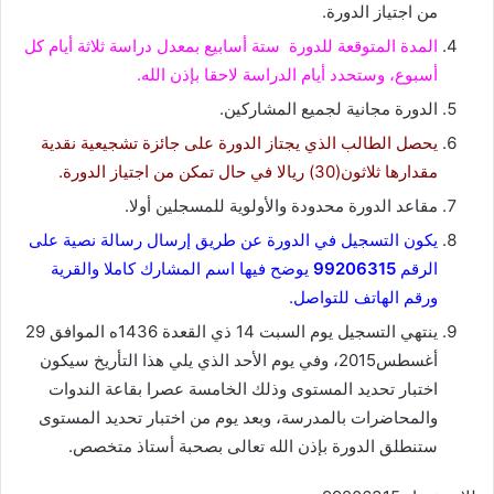
ن
من اجتياز الدورة.
ي
المدة المتوقعة للدورة ستة أسابيع بمعدل دراسة ثلاثة أيام كل
ا
أسبوع، وستحدد أيام الدراسة لاحقا بإذن الله.
الدورة مجانية لجميع المشاركين.
يحصل الطالب الذي يجتاز الدورة على جائزة تشجيعية نقدية
مقدارها ثلاثون(30) ريالا في حال تمكن من اجتياز الدورة.
مقاعد الدورة محدودة واﻷولوية للمسجلين أولا.
يكون التسجيل في الدورة عن طريق إرسال رسالة نصية على
الرقم
99206315
يوضح فيها اسم المشارك كاملا والقرية
ورقم الهاتف للتواصل.
ينتهي التسجيل يوم السبت 14 ذي القعدة 1436ه الموافق 29
أغسطس2015، وفي يوم اﻷحد الذي يلي هذا التأريخ سيكون
اختبار تحديد المستوى وذلك الخامسة عصرا بقاعة الندوات
والمحاضرات بالمدرسة، وبعد يوم من اختبار تحديد المستوى
ستنطلق الدورة بإذن الله تعالى بصحبة أستاذ متخصص.