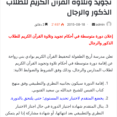
تجويد وتلاوة القرآن الكريم للطلاب
الذكور والرجال
admin
أ
2015-08-18
2٬497
2 دقائق
ر
إعلان دورة متوسطة في أحكام تجويد وتلاوة القرآن الكريم للطلاب
س
الذكور والرجال
ل
ب
ر
تعلن مدرسة أريج الطفولة لتحفيظ القرآن الكريم بوادي بني رواحة
ي
عن إقامة دورة متوسطة في أحكام تلاوة وتجويد القرآن الكريم
د
لطلاب المدارس والرجال، وذلك وفق الشروط والضوابط اﻵتية:
ا
إ
إقامة الدورة سيكون بجانبيه النظري والتطبيقي وفق منهج
ل
كتاب القبس للشيخ عبدالله بن سعيد القنوبي.
ك
يخضع المتقدم لاختبار تحديد المستوى؛ حتى يلتحق بالدورة.
ت
ينال المتقدم شهادة اجتياز الدورة في حال اجتاز الاختبار
ر
و
النظري والتطبيقي بعد انتهائها، أو شهادة مشاركة إذا لم يتمكن