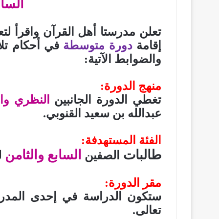
الساب
تعلن مدرستا أهل القرآن واقرأ لتع
إقامة
دورة متوسطة
في أحكام تل
والضوابط الآتية
:
منهج الدورة
:
تغطي الدورة الجانبين
النظري وا
عبدالله بن سعيد القنوبي
.
الفئة المستهدفة:
طالبات
السابع والثامن
الصفين
ل
مقر الدورة
:
ستكون الدراسة في إحدى
المدر
تعالى
.