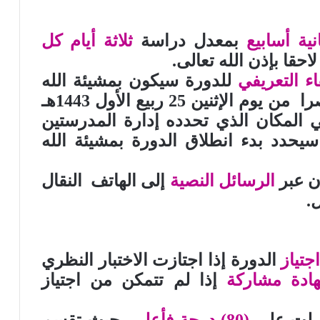
نية أسابيع
بمعدل دراسة
ثلاثة أيام كل
احقا بإذن الله تعالى
.
اء التعريفي
للدورة سيكون بمشيئة الله
تعالى تمام الرابعة والثلث عصرا من يوم الإثنين 25 ربيع الأول 1443هـ
ق 1 نوفمبر 2021م في المكان الذي تحدده إدارة المدرستين
سيحدد بدء انطلاق الدورة بمشيئة الله
ن عبر
الرسائل النصية
إلى الهاتف النقال
.
جتياز
الدورة إذا اجتازت الاختبار النظري
ادة مشاركة
إذا لم تتمكن من اجتياز
حصلت على
(80) درجة فأعلى
، حيث تقسم