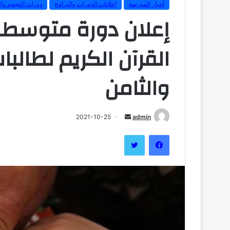
أخبار المدرسة
إعلانات الدورات والبرامج
دورات التجويد وال
إعلان دورة متوسطة
القرآن الكريم لطالب
والثامن
أرسل
2021-10-25
admin
بريدا
فيسبوك
تويتر
إلكترونيا