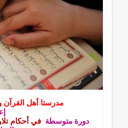
مدرستا أهل القرآن وا
إع
دورة متوسطة
في أحكام تلاو