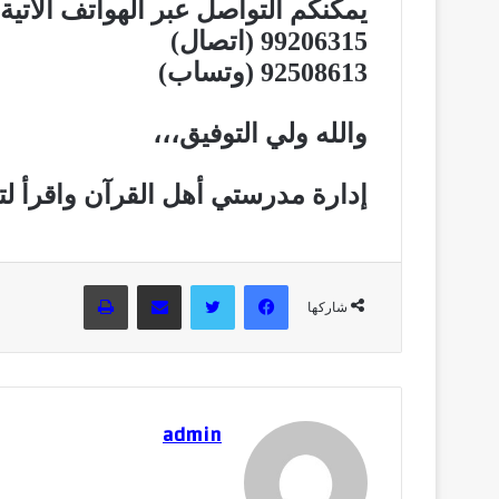
يمكنكم التواصل عبر الهواتف الآتية
99206315
(اتصال)
92508613
(وتساب)
والله ولي التوفيق،،،
إدارة مدرستي أهل القرآن واقرأ لتع
فيسبوك
تويتر
مشاركة عبر البريد
طباعة
شاركها
admin