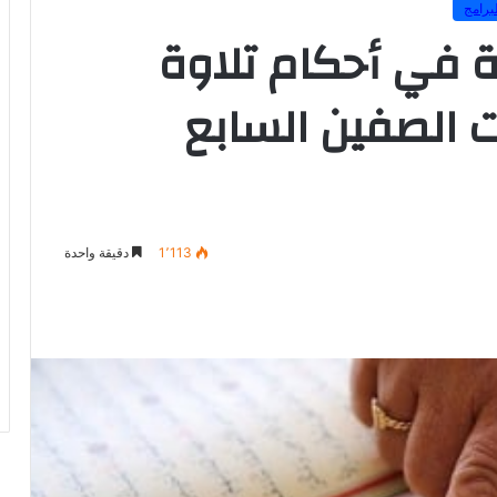
برامج
 في أحكام تلاوة
ات الصفين السابع
1٬113
دقيقة واحدة