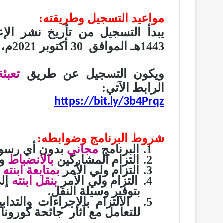
مواعيد التسجيل وطريقته
:
يبدأ التسجيل من تأريخ نشر الإع
1443هـ الموافق 30 أكتوبر 2021م، أو باكتمال عدد المقاعد المحددة
ويكون التسجيل عن طريق
تعبئ
الرابط الآتي:
https://bit.ly/3b4Prqz
شروط البرنامج وضوابطه:
1
.
البرنامج
مجاني
بدون أي رسو
2.
التزام المشاركين
بالانضباط
و
3.
التزام ولي الأمر
بمتابعة ابن
ت
ه
4.
التزام ولي الأمر
بنقل ابنته
إل
بتوفير وسيلة النقل
.
5.
الالتزام بالإجراءات والتداب
للتعامل مع آثار
جائحة كورونا