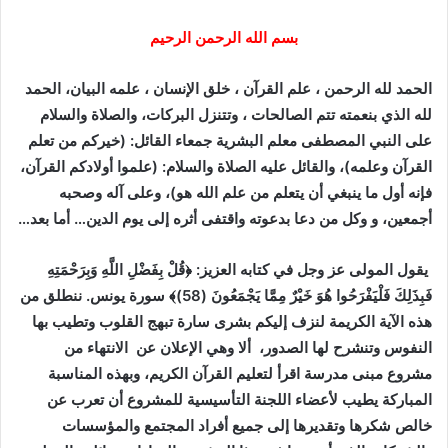
ن
ي
بسم الله الرحمن الرحيم
ا
الحمد لله الرحمن ، علم القرآن ، خلق الإنسان ، علمه البيان، الحمد
لله الذي بنعمته تتم الصالحات ، وتتنزل البركات، والصلاة والسلام
على النبي المصطفى معلم البشرية جمعاء القائل
: (
خيركم من تعلم
القرآن وعلمه
)
، والقائل عليه الصلاة والسلام
: (
علموا أولادكم القرآن،
فإنه أول ما ينبغي أن يتعلم من علم الله هو
)
، وعلى آله وصحبه
أجمعين، و
وكل من دعا بدعوته واقتفى أثره إلى يوم الدين
…
أما بعد
…
يقول المولى عز وجل في كتابه العزيز
:
﴿قُلْ بِفَضْلِ اللَّهِ وَبِرَحْمَتِهِ
فَبِذَلِكَ فَلْيَفْرَحُوا هُوَ خَيْرٌ مِمَّا يَجْمَعُونَ
(58)
﴾ سورة يونس
.
ننطلق من
هذه الآية الكريمة لنزف إليكم بشرى سارة تبهج القلوب وتطيب بها
النفوس وتنشرح لها الصدور، ألا وهي الإعلان عن الانتهاء من
مشروع مبنى مدرسة اقرأ لتعليم القرآن الكريم، وبهذه المناسبة
المباركة يطيب لأعضاء اللجنة التأسيسية للمشروع أن تعرب عن
خالص شكرها وتقديرها إلى جميع أفراد المجتمع والمؤسسات