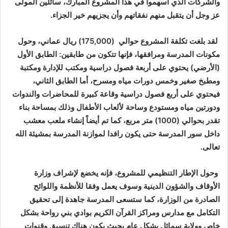
والشركات الذي أسهموا في هذا المشروع المبارك،
سائلين المولى
عز وجل أن يتقبل منهم نفقاتهم وأن يجزيهم خير الجزاء
.
لقد بلغت تكلفة المشروع حوالي
(175,000)
ريال عماني،
وحول
مكونات المدرسة ومرافقها، فإنها تتكون من طابقين
:
الطابق الأول
(الأرضي) يحتوي على أربعة فصول دراسية ومكتب للإدارة ومكتبة
ومطبخ صغير وخمس دورات مياه ومسرح، أما الطابق الثاني،
فيحتوي على أربع فصول دراسية وقاعة كبيرة للمحاضرات والندوات
ودورتين مياه ومستودع وساحة لألعاب الأطفال وذلك بمساحة بناء
تقدر بحوالي (1000) متر مربع، كما تم أيضاً إنشاء ملعب معشب
داخل سور المدرسة حتى يكون رافدا لموازنة المدرسة بمشيئة الله
تعالى
.
وحول الإطار التنظيمي للمشروع، فإنه يخضع لإشراف وزارة
الأوقاف والشؤون الدينية وسوف يعمل وفقا للأنظمة واللوائح
الصادرة من الوزارة، كما ستسعى المدرسة جاهدة إلى تحقيق
التكامل مع مدارس ومراكز القرآن الكريم بوادي بني رواحة بشكل
خاص وولاية سمائل بشكل عام بحيث يكون هناك تنسيق وقنوات