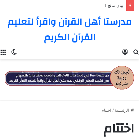
بيان نتائج المسابقة الثامنة عشرة في تفسير القرآن الكريم
مدرستا أهل القرآن واقرأ لتعليم
القرآن الكريم
بحث
تسجيل
الوضع
عن
الدخول
المظل
الرئيسية
/
اختتام
اختتام