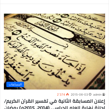
المسابقات
2٬374
2015-06-03
admin
إعلان المسابقة الثانية في تفسير القرآن الكريم/
إجازة نهاية العام الدراسي (2014ـ 2015م) رمضان