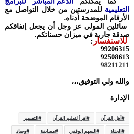
كما يمكنكم
الدعم المباشر للبرامج
التعليمية
للمدرستين من خلال التواصل مع
الأرقام الموضحة أدناه.
سائلين المولى عز وجل أن يجعل إنفاقكم
صدقة جارية في ميزان حسناتكم
.
للاستفسار
:
99206315
92508613
98211211
والله ولي التوفيق،،،
الإدارة
أهل القرآن
اقرأ لتعليم القرآن
التفسير
الجناة
السهم الوقفي
مسابقة
وصاد