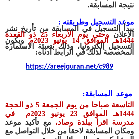
نتيجة المسابقة.
موعد التسجيل وطريقته :
يبدأ التسجيل في المسابقة من تأريخ نشر
الإعلان
وحتى يوم الأربعاء 25 ذو القعدة
1444هـ الموافق 14 يونيو 2023م
ويكون
التسجيل إلكترونيا، وذلك بتعبئة الاستمارة
المخصصة لذلك في الرابط أدناه:
https://areejquran.net/c989
موعد المسابقة:
التاسعة صباحا من يوم الجمعة 5 ذو الحجة
1444هـ الموافق 23 يونيو 2023م
في
مدرسة اقرأ ببلدة وصاد،
مع تأكيد موعد
ومكان المسابقة لاحقا من خلال التواصل مع