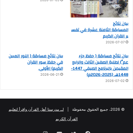
2026-07-05
بيان نتائج
المسابقة الثامنة عشرة في تفس
ير القرآن الكريم
2026-07-07
بيان نتائج مسابقة ( حفظ جزء
بيان نتائج مسابقة ( النور المبين
عمَّ) لطلبة الصفين الثالث والرابع
في حفظ سور القرآن
المقيدين بالبرنامج الصيفي 1447-
الكريم) الأولى.
1448هـ (2025-2026م)
2026-06-21
2026-07-02
© 2026، جميع الحقوق محفوظة |
لــ مدرستا أهل القرآن واقرأ لتعليم
القرآن الكريم