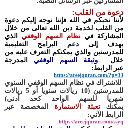
المشاركين عبر الرسائل النصية.
دعوة من القلب:
لأننا نحبكم في الله فإننا نوجه إليكم دعوة
من القلب لخدمة دين الله تعالى من خلال
المشاركة في
نظام السهم الوقفي
الذي
يهدف إلى دعم البرامج التعليمية
للمدرستين والذي يمكنكم التعرف عليه من
خلال
وثيقة السهم الوقفي
المدرجة
عبر
الرابط:
https://areejquran.com/?p=33
للاشتراك في نظام السهم الوقفي السنوي
للمدرستين (10 ريالات سنويا أو 5 ريالات
شهريا للسهم الواحد كحد أدنى)
يمكنك
تعبئة الاستمارة
المخصصة عبر
الرابط الآتي:
https://areejquran.com/ssyq