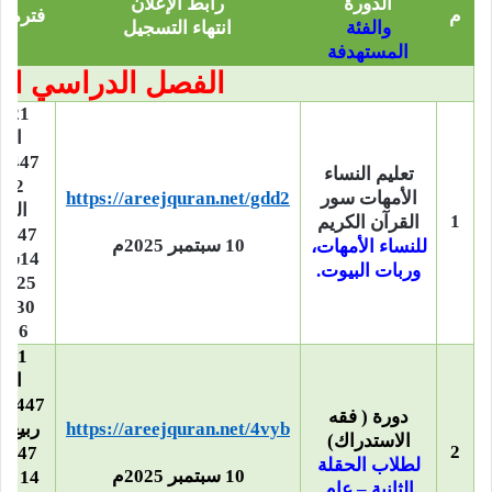
الدورة
رابط الإعلان
م
فترة ال
والفئة
انتهاء التسجيل
المستهدفة
الفصل الدراسي الأ
21 
الأ
1447هـ
تعليم النساء
2
الأمهات سور
https://areejquran.net/gdd2
القع
1
القرآن الكريم
1447هـ –
10 سبتمبر 2025م
للنساء الأمهات،
14س
وربات البيوت.
2025م –
30 
2026
21
الأ
دورة ( فقه
https://areejquran.net/4vyb
ربيع ا
الاستدراك)
2
1447هـ –
لطلاب الحقلة
10 سبتمبر 2025م
14 س
الثانية – عام