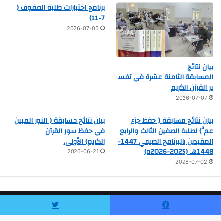
برنامج اختبارات طلبة الصفوف (
7-11)
2026-07-05
بيان نتائج
المسابقة الثامنة عشرة في تفس
ير القرآن الكريم
2026-07-07
بيان نتائج مسابقة ( حفظ جزء
بيان نتائج مسابقة ( النور المبين
عمَّ) لطلبة الصفين الثالث والرابع
في حفظ سور القرآن
المقيدين بالبرنامج الصيفي 1447-
الكريم) الأولى.
1448هـ (2025-2026م)
2026-06-21
2026-07-02
© 2026، جميع الحقوق محفوظة |
لــ مدرستا أهل القرآن واقرأ لتعليم
يسبوك
تويتر