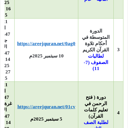
2025م –
16 س
2025
21 
الأ
الدورة
المتوسطة في
جما
أحكام تلاوة
https://areejquran.net/0ag0
الآخ
3
القرآن الكريم
1447هـ –
10 سبتمبر 2025م
لطالبات
14 س
الصفوف (7-
2025م –
11)
27 ن
2025
21 
الأ
دورة ( فتح
الرحمن في
غرة ج
https://areejquran.net/01cv
تعليم كلمات
الأو
4
القرآن)
1447هـ –
5 سبتمبر 2025م
لطلبة الصف
14 س