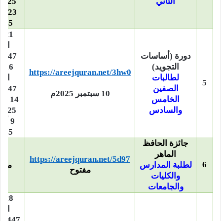
الثاني
2025م –
23 أ
2025
21 
الأ
دورة (أساسات
التجويد)
16 
https://areejquran.net/3hw0
لطالبات
الآ
5
الصفين
1447هـ –
10 سبتمبر 2025م
الخامس
14 س
والسادس
2025م –
9 أك
2025
جائزة الحافظ
الماهر
https://areejquran.net/5d97
6
لطلبة المدارس
مفت
مفتوح
والكليات
والجامعات
28 
الأ