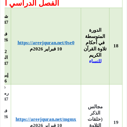
الفصل الدراسي الث
27
شعبا
1447هـ
15
الدورة
فبرا
المتوسطة
في أحكام
https://areejquran.net/0se0
–
18
تلاوة القرآن
10 فبراير 2026م
12 
الكريم
القع
للنساء
1447هـ
30
إبريل 
026م
غرة
رمضا
1447هـ
19
مجالس
فبرا
الذكر
(حلقات
https://areejquran.net/mgmx
19
–
التلاوة
10 فبراير 2026م