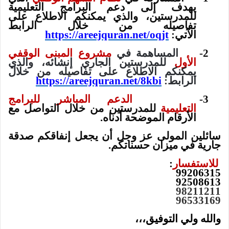
يهدف إلى دعم البرامج التعليمية
للمدرستين، والذي يمكنكم الاطلاع على
تفاصيله من خلال الرابط
الآتي:
https://areejquran.net/oqjt
2-
المساهمة في
مشروع المبنى الوقفي
الأول
للمدرستين الجاري إنشائه، والذي
يمكنكم الاطلاع على تفاصيله من خلال
الرابط:
https://areejquran.net/8kbi
3-
الدعم المباشر للبرامج
التعليمية
للمدرستين من خلال التواصل مع
الأرقام الموضحة أدناه.
سائلين المولى عز وجل أن يجعل إنفاقكم صدقة
جارية في ميزان حسناتكم
.
للاستفسار
:
99206315
92508613
98211211
96533169
والله ولي التوفيق،،،