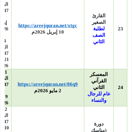
القع
1447هـ
القارئ
19
الصغير
إبري
https://areejquran.net/xtgc
23
لطلبة
10 إبريل 2026م
–
الصف
4 ذ
الثاني
الحج
1447هـ
21 م
2026م
21 
المعسكر
القع
القرآني
https://areejquran.net/86q9
24
الثاني
2 مايو 2026م
–
عام للرجال
9 ما
والنساء
2026م
22 
القع
1447هـ
دورة
10 م
(مناسك