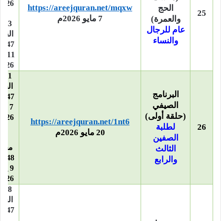
https://areejquran.net/mqxw
الحج
25
–
7 مايو 2026م
والعمرة)
23 
عام للرجال
القع
والنساء
1447هـ
11 م
2026م
21 
الحج
البرنامج
1447هـ
الصيفي
7 يون
(حلقة أولى)
https://areejquran.net/1nt6
26
لطلبة
–
20 مايو 2026م
24
الصفين
محر
الثالث
1448هـ
والرابع
9 يول
2026م
28 
الحج
1447هـ
14