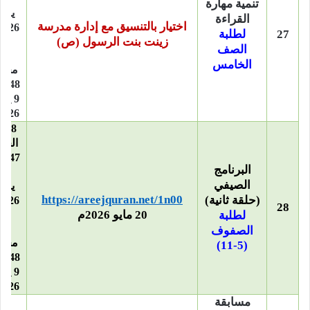
تنمية مهارة
يوني
القراءة
اختيار بالتنسيق مع إدارة مدرسة
27
لطلبة
زينت بنت الرسول (ص)
–
الصف
24
الخامس
محر
1448هـ
9 يول
2026م
28 
الحج
1447هـ
البرنامج
14
الصيفي
يوني
https://areejquran.net/1n00
(حلقة ثانية)
28
20 مايو 2026م
–
لطلبة
24
الصفوف
محر
(5-11)
1448هـ
9 يول
2026م
مسابقة