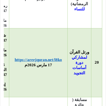
28
الرمضانية)
رمضا
للنساء
1447هـ
18
مار
2026م
10
شوا
1447هـ
29
مار
ورتل القرآن
لمشاركي
https://areejquran.net/l8ko
–
20
دورة
17 مارس 2026م
5 ذ
أساسات
القع
التجويد
1447هـ
23
إبري
2026م
مسابقة (
جائزة