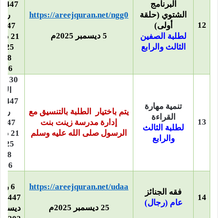
البرنامج
الشتوي (حلقة
https://areejquran.net/ngg0
رج
12
أولى)
1447ه –
5 ديسمبر 2025م
لطلبة الصفين
21 د
الثالث والرابع
2025م
8 ين
2026
30 
الأو
تنمية مهارة
يتم باختيار
الطلبة بالتنسيق مع
رج
القراءة
13
إدارة مدرسة زينت بنت
1447ه –
لطلبة الثالث
الرسول صلى الله عليه وسلم
21 د
والرابع
2025م
8 ين
2026
https://areejquran.net/udaa
6 ر
فقه الجنائز
14
عام (رجال)
25 ديسمبر 2025م
ديسمب