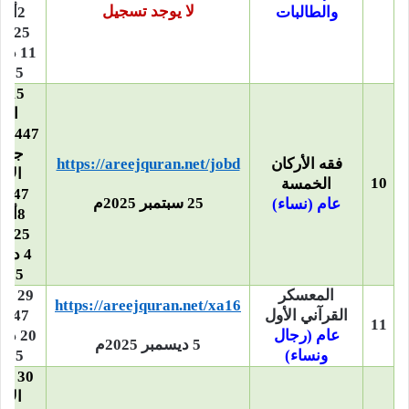
لا يوجد تسجيل
والطالبات
2أكت
2025م –
11 د
2025
15 
الآ
جما
فقه الأركان
https://areejquran.net/jobd
الأو
10
الخمسة
1447ه –
25 سبتمبر 2025م
عام (نساء)
8أكت
2025م –
4 دي
2025
المعسكر
29 
https://areejquran.net/xa16
القرآني الأول
1447ه –
11
عام (رجال
20 د
5 ديسمبر 2025م
ونساء)
2025
30 
الأو