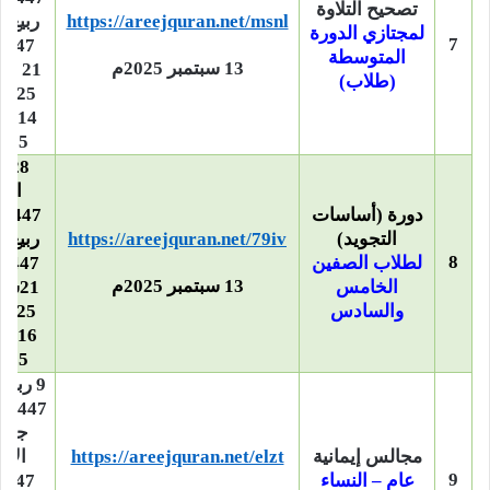
تصحيح التلاوة
https://areejquran.net/msnl
ربيع ا
لمجتازي الدورة
7
1447ه –
المتوسطة
13 سبتمبر 2025م
21 س
(طلاب)
2025م –
14 أ
2025
28 
الأ
دورة (أساسات
1447ه
التجويد)
https://areejquran.net/79iv
ربيع ا
8
لطلاب الصفين
1447ه –
13 سبتمبر 2025م
الخامس
21س
والسادس
2025م –
16 أ
2025
9 ربيع
جما
مجالس إيمانية
https://areejquran.net/elzt
الأو
9
عام – النساء
1447ه –