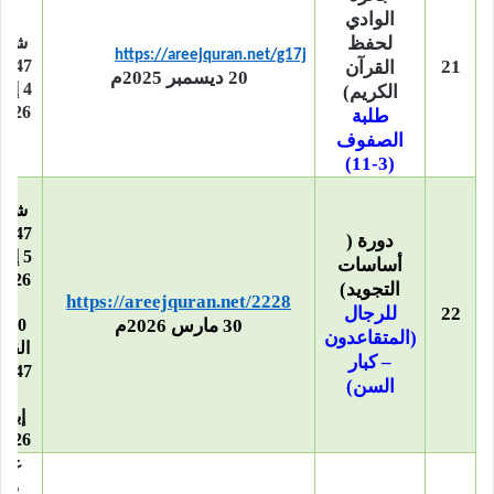
الوادي
16
لحفظ
شوا
https://areejquran.net/g17j
21
1447هـ
القرآن
20 ديسمبر 2025م
4 إب
الكريم)
2026م
طلبة
الصفوف
(3-11)
17
شوا
1447هـ
دورة (
5 إب
أساسات
التجويد)
https://areejquran.net/2228
–
22
للرجال
30 مارس 2026م
10 
(المتقاعدون
القع
– كبار
1447هـ
السن)
28
إبري
2026م
غرة
ذي