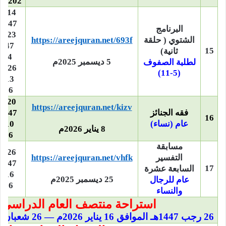
202م
14 
البرنامج
23 
الشتوي ( حلقة
https://areejquran.net/693f
1447ه
15
ثانية)
4 ين
5 ديسمبر 2025م
لطلبة الصفوف
2026م –
(5-11)
13 
2026
20 
https://areejquran.net/kizv
فقه الجنائز
1447هـ –
16
عام (نساء)
10 
8 يناير 2026م
2026
مسابقة
26 
التفسير
https://areejquran.net/vhfk
1447ه ـ-
17
السابعة عشرة
16 
25 ديسمبر 2025م
عام للرجال
2026
والنساء
استراحة منتصف العام الدراسي –
26 رجب 1447هـ الموافق 16 يناير 2026م — 26 شعبان 1447هـ الموافق 14 فبراير 2026م