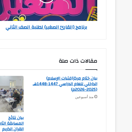
برنامج (القارئ الصغير) لطلبة الصف الثاني
مقالات ذات صلة
بيان ختام مركز(فتيات الإسلام)
الداخلي للعام الدراسي 1447-1448هـ
(2025-2026م)
منذ أسبوعين
بيان نتائج
المسابقة الث
القرآن الكريم