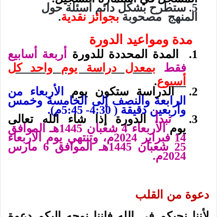
5. ستطرح بشكل دائم أسئلة حول
المنهج
مصحوبة
بجوائز نقدية
.
مدة ومواعيد الدورة
1. المدة المحددة للدورة
أربعة أسابيع
فقط
بمعدل دراسة يوم واحد كل
أسبوع
.
2. الدراسة ستكون يوم
الأربعاء من
الرابعة والنصف إلى الخامسة وخمس
وأربعين دقيقة ( 4:30- 5:45م).
3.
تبدأ
الدورة إذا شاء الله تعالى
يوم
الأربعاء 4 شعبان 1445هـ الموافق
14 فبراير 2024م، وتنتهي يوم الأربعاء
25 شعبان 1445هـ الموافق 6 مارس
2024م.
دعوة من القلب
لأننا نحبكم في الله فإننا نوجه إليكم دعوة