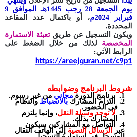
يبدأ
التسجيل من تأريخ نشر الإعلان
وينتهي
يوم الجمعة 28 رجب 1445هـ الموافق 9
فبراير 2024م
،
أو باكتمال عدد المقاعد
المحددة
.
ويكون التسجيل عن طريق
تعبئة الاستمارة
المخصصة
لذلك من خلال الضغط على
الرابط الآتي
:
https://areejquran.net/c9p1
شروط البرنامج وضوابطه
1
. برنامج الدورة
مجاني
من غير رسوم.
2. التزام المشارك
بالانضباط
والنظام
في الحضور.
3.
لا توجد وسيلة النقل
، وإنما يلتزم
المشارك بذلك.
4. التواصل مع المشاركين سيكون
عبر
الرسائل النصية
إلى الهاتف النقال
المسجل في استمارة التسجيل.