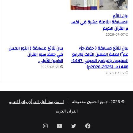
بيان نتائج
المسابقة الثامنة عشرة في تفس
ير القرآن الكريم
2026-07-07
بيان نتائج مسابقة ( حفظ جزء
بيان نتائج مسابقة ( النور المبين
عمَّ) لطلبة الصفين الثالث والرابع
في حفظ سور القرآن
المقيدين بالبرنامج الصيفي 1447-
الكريم) الأولى.
1448هـ (2025-2026م)
2026-06-21
2026-07-02
© 2026، جميع الحقوق محفوظة |
لــ مدرستا أهل القرآن واقرأ لتعليم
القرآن الكريم
فيسبوك
تويتر
يوتيوب
انستقرام