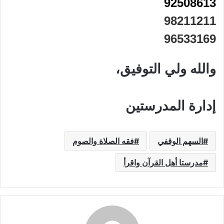
92508613
98211211
96533169
والله ولي التوفيق،
إدارة المدرستين
السهم الوقفي
فقه الصلاة والصوم
مدرستا أهل القرآن واقرأ