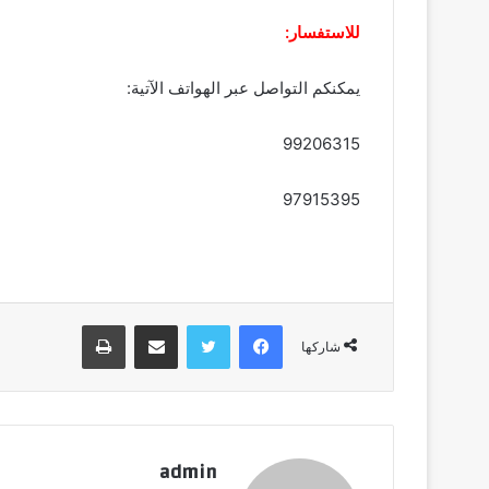
للاستفسار:
يمكنكم التواصل عبر الهواتف الآتية:
99206315
97915395
فيسبوك
تويتر
مشاركة عبر البريد
طباعة
شاركها
admin