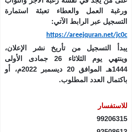
على من يجد في نفسه رغبة الأجر والثواب
ورغبة العمل والعطاء تعبئة استمارة
التسجيل عبر الرابط الآتي:
https://areejquran.net/jc0c
يبدأ التسجيل من تأريخ نشر الإعلان،
وينتهي يوم الثلاثاء 26 جمادى الأولى
1444هـ الموافق 20 ديسمبر 2022م، أو
باكتمال العدد المطلوب.
للاستفسار
99206315
92508613