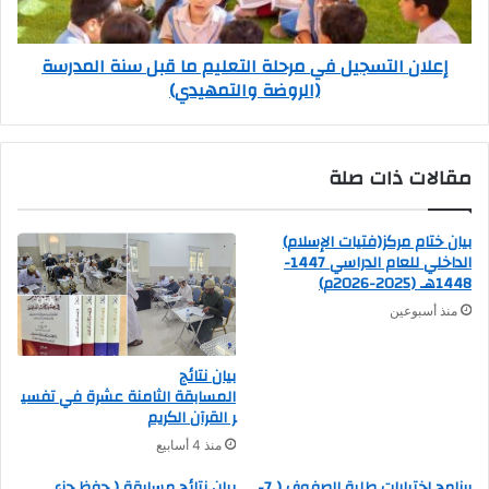
إعلان التسجيل في مرحلة التعليم ما قبل سنة المدرسة
(الروضة والتمهيدي)
مقالات ذات صلة
بيان ختام مركز(فتيات الإسلام)
الداخلي للعام الدراسي 1447-
1448هـ (2025-2026م)
منذ أسبوعين
بيان نتائج
المسابقة الثامنة عشرة في تفسي
ر القرآن الكريم
منذ 4 أسابيع
برنامج اختبارات طلبة الصفوف ( 7-
بيان نتائج مسابقة ( حفظ جزء