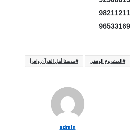
98211211
96533169
المشروع الوقفي
مدستا أهل القرآن واقرأ
admin