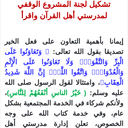
تشكيل لجنة المشروع الوقفي
لمدرستي أهل القرآن واقرأ
إيمانا بأهمية التعاون على فعل الخير
تصديقا بقول الله تعالى:
﴿ وَتَعَاوَنُوا عَلَى
الْبِرِّ
وَالتَّقْوَىٰۖ
وَلَا تَعَاوَنُوا عَلَى الْإِثْمِ
وَالْعُدْوَانِۚ
وَاتَّقُوا
اللَّهَۖ
إِنَّ اللَّهَ شَدِيدُ
الْعِقَابِ﴾
،
وامتثالا لقول الرسول صلى الله
عليه وسلم:
(
خَيْرُ الناسِ أنْفَعُهُمْ لِلنَّاسِ
)
،
ولأنكم شركاء في الخدمة المجتمعية بشكل
عام، وفي خدمة كتاب الله على وجه
الخصوص، تعلن إدارة مدرستي أهل