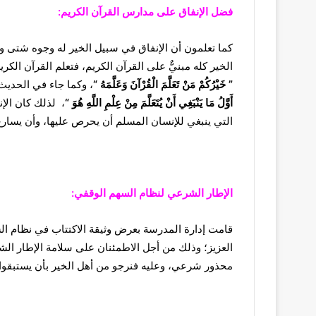
فضل الإنفاق على مدارس القرآن الكريم:
كما تعلمون أن الإنفاق في سبيل الخير له وجوه شتى وم
الخير كله مبنيٌّ على القرآن الكريم، فتعلم القرآن ال
”
خَيْرُكُمْ مَنْ تَعَلَّمَ الْقُرْآنَ وَعَلَّمَهُ
“
، وكما جاء في الحديث
أَوَّلُ مَا يَنْبَغِي أَنْ يُتَعَلَّمَ مِنْ عِلْمِ اللَّهِ هُوَ
“
، لذلك كان الإ
التي ينبغي للإنسان المسلم أن يحرص عليها، وأن يسارع 
الإطار الشرعي لنظام السهم الوقفي:
قامت إدارة المدرسة بعرض وثيقة الاكتتاب في نظام الس
العزيز؛ وذلك من أجل الاطمئنان على سلامة الإطار الشر
محذور شرعي، وعليه فنرجو من أهل الخير بأن يستبقوا 