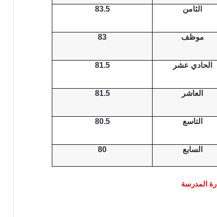
الثامن
83.5
موظف
83
الحادي عشر
81.5
العاشر
81.5
التاسع
80.5
السابع
80
رة المدرسة