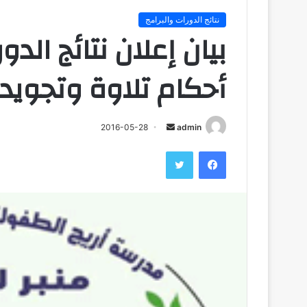
نتائج الدورات والبرامج
بيان إعلان نتائج ال
أحكام تلاوة وتجويد 
admin
أ
2016-05-28
ر
فيسبوك
تويتر
س
ل
ب
ر
ي
د
ا
إ
ل