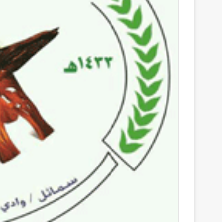
ك
ت
ر
و
ن
ي
ا