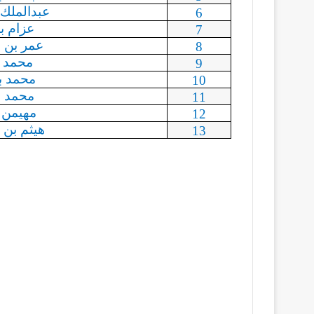
عبدالملك
6
عزام ب
7
عمر بن
ع
8
محمد ب
9
محمد ب
10
محمد ب
11
مهيمن 
12
هيثم بن
13