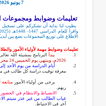
7 يونيو 2026م – 9يوليو 2026م)
تعليمات وضوابط ومجموعات البرن
يطيب لنا بداية أن نشكركم على تسجيل أب
الاطلاع على توزيع المجموعات نضع بين أيديك
تعليمات وضوابط مهمة لأولياء الأمور والطلا
1.
يبدأ
البرنامج بمشيئة الله تعال
2026م، وينتهي يوم الخميس 24 محرم 1448هـ الموافق 9 يوليو 2026م.
2.
أيام الدراسة من يوم الأحد إل
معرفة توقيت دراسة كل طالب في مج
4. يرجى من أولياء الأمور
متابعة أ
ربهم.
5.
الانضباط والانتظام في الحضو
غياب الطالب من غير عذر سيتم الاعت
آخر في الاحتياط.