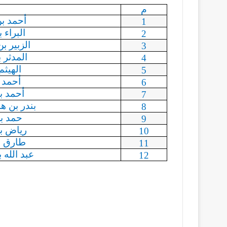
م
أحمد ب
1
البراء
2
الزبير ب
3
المدثر 
4
الهيثم
5
أحمد 
6
أحمد ب
7
بندر بن 
8
حمد ب
9
رياض بن
10
طارق ب
11
عبد الله
12