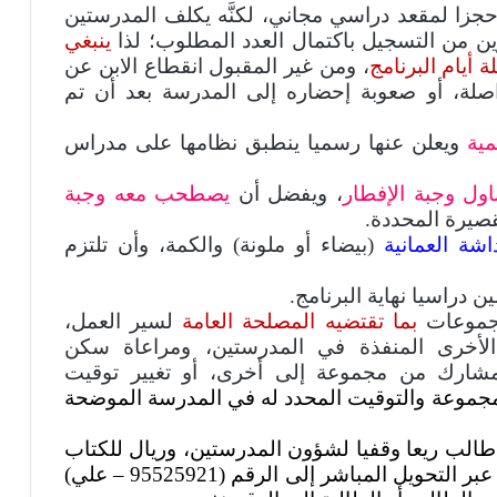
 لمقعد دراسي مجاني، لكنَّه يكلف المدرستين
ين من التسجيل باكتمال العدد المطلوب؛ لذا
ينبغي
 أيام البرنامج
، ومن غير المقبول انقطاع الابن عن
صلة، أو صعوبة إحضاره إلى المدرسة بعد أن تم
مية
ويعلن عنها رسميا ينطبق نظامها على مدراس
اول وجبة الإفطار
، ويفضل أن
يصطحب معه وجبة
لقصيرة المحددة.
اشة العمانية
(بيضاء أو ملونة) والكمة، وأن تلتزم
ن دراسيا نهاية البرنامج.
بما تقتضيه المصلحة العامة
لسير العمل،
الأخرى المنفذة في المدرستين، ومراعاة سكن
لمشارك من مجموعة إلى أخرى، أو تغيير توقيت
مجموعة والتوقيت المحدد له في المدرسة الموضحة
الب ريعا وقفيا لشؤون المدرستين، وريال للكتاب
المدرسي، تدفع نقدا لدى المعلمة، أو عبر التحويل المباشر إلى الرقم (95525921 – علي)