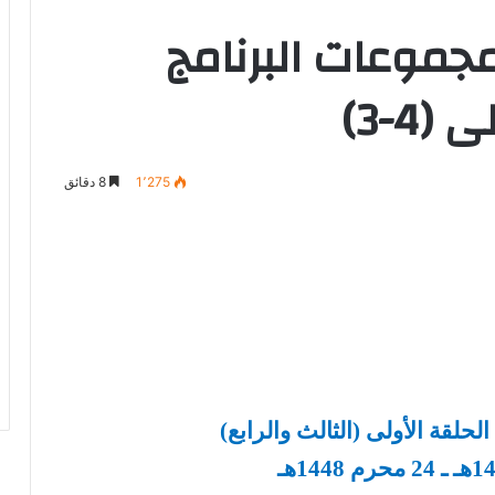
جموعات البرنامج
4-3)
1٬275
8 دقائق
لحلقة الأولى (الثالث والرابع)