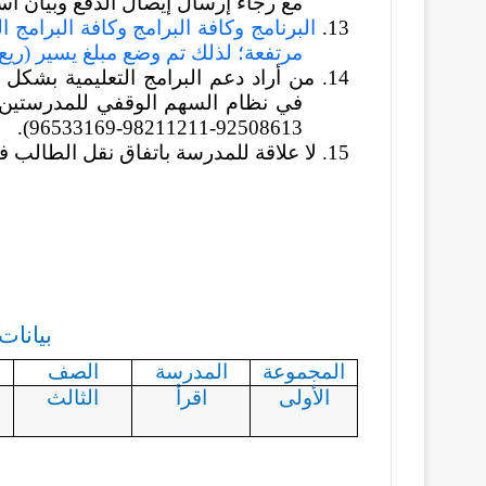
مع رجاء إرسال إيصال الدفع وبيان اس
13.
البرنامج وكافة البرامج وكافة البرامج ا
مرتفعة؛ لذلك تم وضع مبلغ يسير (ريع 
14. من أراد دعم البرامج التعليمية بشك
في نظام السهم الوقفي للمدرستين ي
92508613-98211211-96533169).
15. لا علاقة للمدرسة باتفاق نقل الطالب في الحافلة المدرسية إلى المدرسة.
بيانا
المجموعة
المدرسة
الصف
ا
الأولى
اقرأ
الثالث