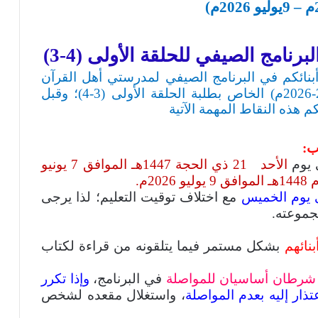
امج الصيفي للحلقة الأولى (4-3)
نائكم في البرنامج الصيفي لمدرستي أهل القرآن
واقرأ للعام الدراسي 1447- 1448هـ (2025-2026م) الخاص بطلبة الحلقة الأولى (3-4)؛ وقبل
م هذه النقاط المهمة الآتية
ب:
ى يوم
الأحد
21 ذي الحجة 1447هـ الموافق 7 يونيو
ى يوم الخميس
مع اختلاف توقيت التعليم؛ لذا يرجى
موعته.
بنائهم
بشكل مستمر فيما يتلقونه من قراءة لكتاب
ر شرطان أساسيان للمواصلة
في البرنامج،
وإذا تكرر
ذار إليه بعدم المواصلة
، واستغلال مقعده لشخص