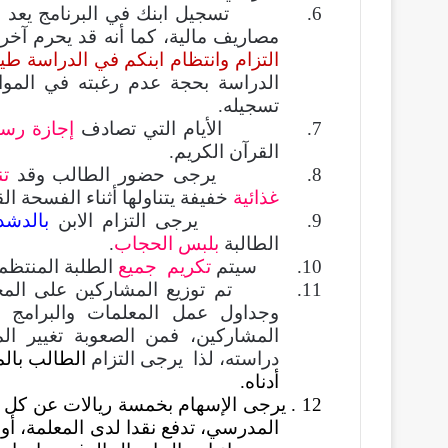
6. تسجيل ابنك في البرنامج يعد حجزا
مصاريف مالية، كما أنه قد يحرم آخر
التزام وانتظام ابنكم في الدراسة طيلة
الدراسة بحجة عدم رغبته في الموا
تسجيله.
7. الأيام التي تصادف
إجازة رس
القرآن الكريم.
8.
يرجى حضور الطالب وقد
تن
غذائية
خفيفة يتناولها أثناء الفسحة ا
9.
يرجى التزام الابن
بالدشد
الطالبة
بلبس الحجاب
.
10.
سيتم
تكريم جميع
الطلبة المنتظمي
11. تم توزيع المشاركين على المجموعات
وجداول عمل المعلمات والبرامج 
المشاركين، فمن الصعوبة تغيير ا
دراسته
،
لذا يرجى
التزام
الطالب بال
أدناه.
12 .
يرجى الإسهام بخمسة ريالات عن كل ط