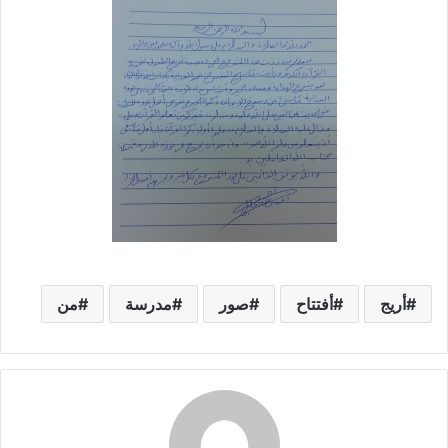
أريج
أفتتاح
صور
مدرسة
من