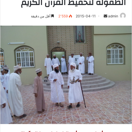
الطفولة لتحفيظ القرآن الكريم
admin
أ
2015-04-11
2٬559
أقل من دقيقة
ر
س
ل
ب
ر
ي
د
ا
إ
ل
ك
ت
ر
و
ن
ي